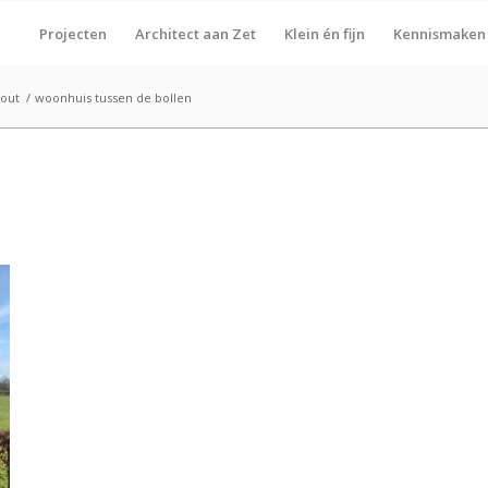
Projecten
Architect aan Zet
Klein én fijn
Kennismaken
out
/
woonhuis tussen de bollen