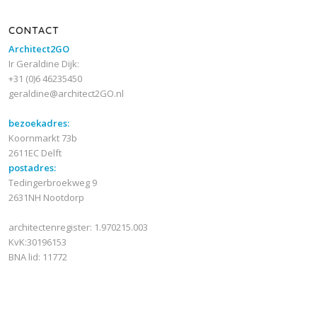
CONTACT
Architect2GO
Ir Geraldine Dijk:
+31 (0)6 46235450
geraldine@architect2GO.nl
bezoekadres:
Koornmarkt 73b
2611EC Delft
postadres:
Tedingerbroekweg 9
2631NH Nootdorp
architectenregister: 1.970215.003
KvK:30196153
BNA lid: 11772