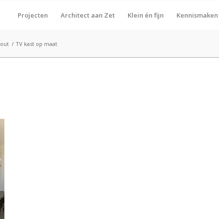
Projecten
Architect aan Zet
Klein én fijn
Kennismaken
out
/
TV kast op maat