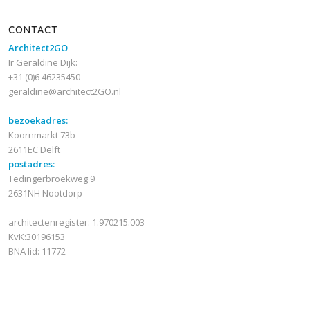
CONTACT
Architect2GO
Ir Geraldine Dijk:
+31 (0)6 46235450
geraldine@architect2GO.nl
bezoekadres:
Koornmarkt 73b
2611EC Delft
postadres:
Tedingerbroekweg 9
2631NH Nootdorp
architectenregister: 1.970215.003
KvK:30196153
BNA lid: 11772