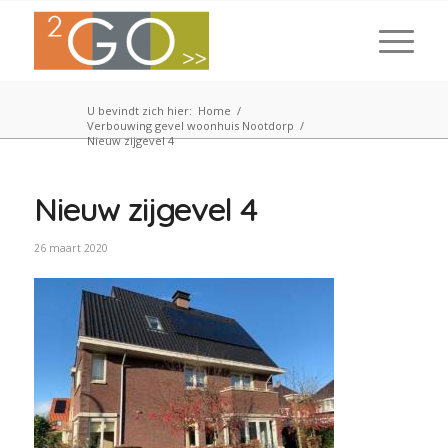
U bevindt zich hier:
Home
/
Verbouwing gevel woonhuis Nootdorp
/
Nieuw zijgevel 4
Nieuw zijgevel 4
26 maart 2020