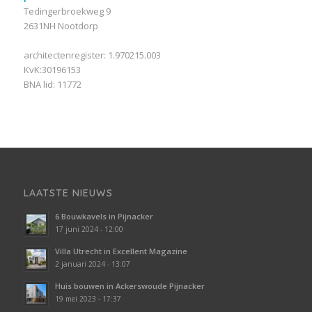
Tedingerbroekweg 9
2631NH Nootdorp
architectenregister: 1.970215.003
KvK:30196153
BNA lid: 11772
LAATSTE NIEUWS
6 Bouwkavels in Pijnacker
17 juni 2024 - 12:00
Villa Utrecht in Excellent Magazine
2 januari 2024 - 13:07
Huis bouwen in Ackerswoude Pijnacker
19 mei 2023 - 17:37