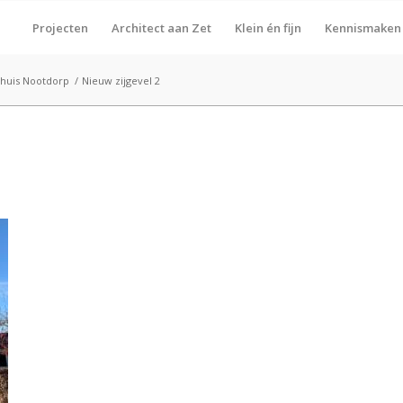
Projecten
Architect aan Zet
Klein én fijn
Kennismaken
huis Nootdorp
/
Nieuw zijgevel 2