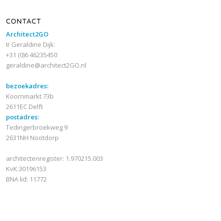
CONTACT
Architect2GO
Ir Geraldine Dijk:
+31 (0)6 46235450
geraldine@architect2GO.nl
bezoekadres:
Koornmarkt 73b
2611EC Delft
postadres:
Tedingerbroekweg 9
2631NH Nootdorp
architectenregister: 1.970215.003
KvK:30196153
BNA lid: 11772