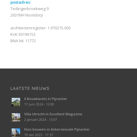
postadres:
Tedingerbroekweg 9
2631NH Nootdorp
architectenregister: 1.970215.003
KvK:30196153
BNA lid: 11772
LAATSTE NIEUWS
6 Bouwkavels in Pijnacker
17 juni 2024 - 12:00
Villa Utrecht in Excellent Magazine
2 januari 2024 - 13:07
Huis bouwen in Ackerswoude Pijnacker
19 mei 2023 - 17:37