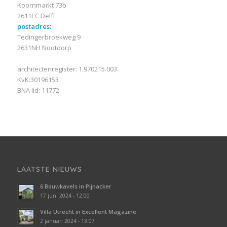
Koornmarkt 73b
2611EC Delft
postadres:
Tedingerbroekweg 9
2631NH Nootdorp
architectenregister: 1.970215.003
KvK:30196153
BNA lid: 11772
LAATSTE NIEUWS
6 Bouwkavels in Pijnacker
17 juni 2024 - 12:00
Villa Utrecht in Excellent Magazine
2 januari 2024 - 13:07