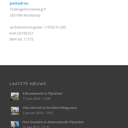
postadres:
Tedingerbroekweg 9
2631NH Nootdorp
architectenregister: 1.970215.003
KvK:30196153
BNA lid: 11772
LAATSTE NIEUWS
6 Bouwkavels in Pijnacker
17 juni 2024 - 12:00
Villa Utrecht in Excellent Magazine
2 januari 2024 - 13:07
Huis bouwen in Ackerswoude Pijnacker
19 mei 2023 - 17:37