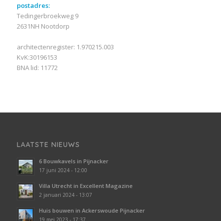
postadres:
Tedingerbroekweg 9
2631NH Nootdorp
architectenregister: 1.970215.003
KvK:30196153
BNA lid: 11772
LAATSTE NIEUWS
6 Bouwkavels in Pijnacker
17 juni 2024 - 12:00
Villa Utrecht in Excellent Magazine
2 januari 2024 - 13:07
Huis bouwen in Ackerswoude Pijnacker
19 mei 2023 - 17:37