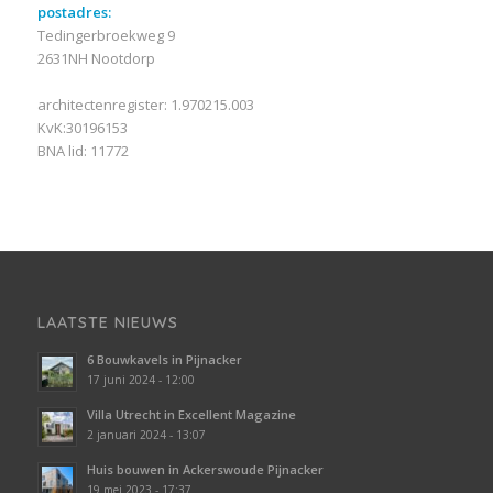
postadres:
Tedingerbroekweg 9
2631NH Nootdorp
architectenregister: 1.970215.003
KvK:30196153
BNA lid: 11772
LAATSTE NIEUWS
6 Bouwkavels in Pijnacker
17 juni 2024 - 12:00
Villa Utrecht in Excellent Magazine
2 januari 2024 - 13:07
Huis bouwen in Ackerswoude Pijnacker
19 mei 2023 - 17:37