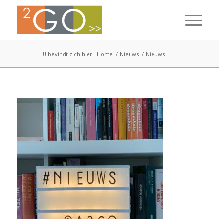
U bevindt zich hier:
Home
/
Nieuws
/
Nieuws