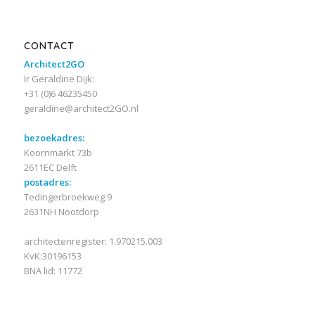
CONTACT
Architect2GO
Ir Geraldine Dijk:
+31 (0)6 46235450
geraldine@architect2GO.nl
bezoekadres:
Koornmarkt 73b
2611EC Delft
postadres:
Tedingerbroekweg 9
2631NH Nootdorp
architectenregister: 1.970215.003
KvK:30196153
BNA lid: 11772