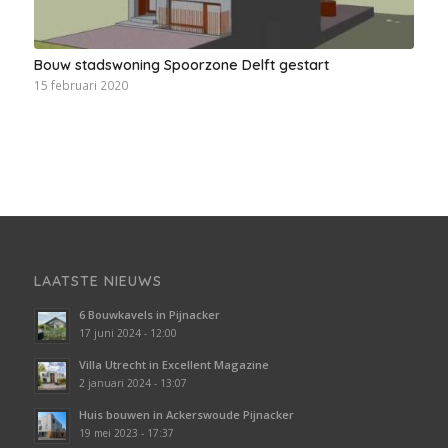
Bouw stadswoning Spoorzone Delft gestart
15 februari 2020
LAATSTE NIEUWS
6 Bouwkavels in Pijnacker
17 juni 2024 - 12:00
Villa Utrecht in Excellent Magazine
2 januari 2024 - 13:07
Huis bouwen in Ackerswoude Pijnacker
19 mei 2023 - 17:37