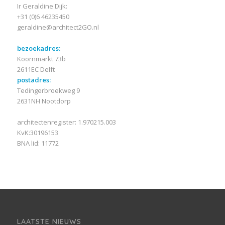
Ir Geraldine Dijk:
+31 (0)6 46235450
geraldine@architect2GO.nl
bezoekadres:
Koornmarkt 73b
2611EC Delft
postadres:
Tedingerbroekweg 9
2631NH Nootdorp
architectenregister: 1.970215.003
KvK:30196153
BNA lid: 11772
LAATSTE NIEUWS