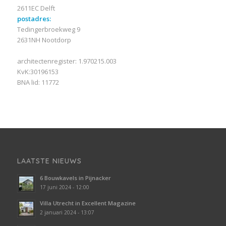
2611EC Delft
postadres:
Tedingerbroekweg 9
2631NH Nootdorp
architectenregister: 1.970215.003
KvK:30196153
BNA lid: 11772
LAATSTE NIEUWS
6 Bouwkavels in Pijnacker
17 juni 2024 - 12:00
Villa Utrecht in Excellent Magazine
2 januari 2024 - 13:07